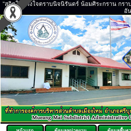
"สถิตในดวงใจตราบนิจนิรันดร์ น้อมศิระกราน กร
อัน
หน้าแรก
ข้อมูลหน่วยงาน
ข้อมูลพื้นฐ