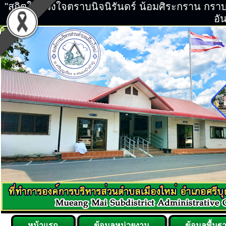
"สถิตในดวงใจตราบนิจนิรันดร์ น้อมศิระกราน กร
อัน
หน้าแรก
ข้อมูลหน่วยงาน
ข้อมูลพื้นฐ