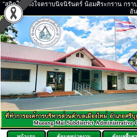
"สถิตในดวงใจตราบนิจนิรันดร์ น้อมศิระกราน กร
อัน
หน้าแรก
ข้อมูลหน่วยงาน
ข้อมูลพื้นฐ