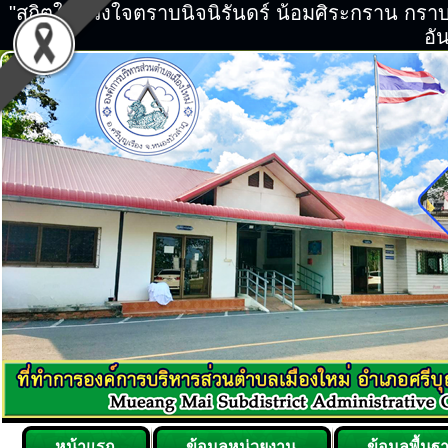
"สถิตในดวงใจตราบนิจนิรันดร์ น้อมศิระกราน กร
อัน
หน้าแรก
ข้อมูลหน่วยงาน
ข้อมูลพื้นฐ