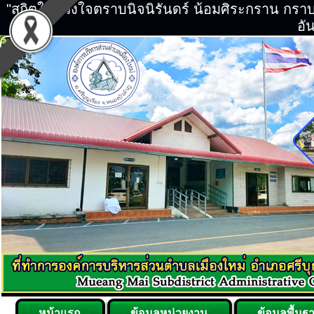
"สถิตในดวงใจตราบนิจนิรันดร์ น้อมศิระกราน กร
อัน
หน้าแรก
ข้อมูลหน่วยงาน
ข้อมูลพื้นฐ