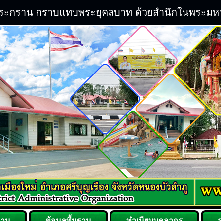
ิระกราน กราบแทบพระยุคลบาท ด้วยสำนึกในพระมหากรุ
งาน
ข้อมูลพื้นฐาน
ทำเนียบบุคลากร