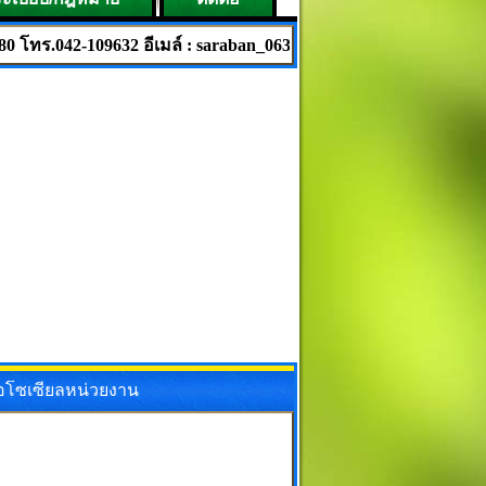
9632 อีเมล์ : saraban_06390406@dla.go.th
ื่อโซเซียลหน่วยงาน
ok