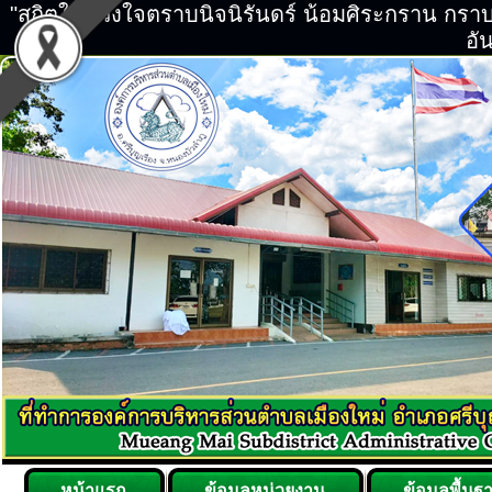
"สถิตในดวงใจตราบนิจนิรันดร์ น้อมศิระกราน กร
อัน
หน้าแรก
ข้อมูลหน่วยงาน
ข้อมูลพื้นฐ